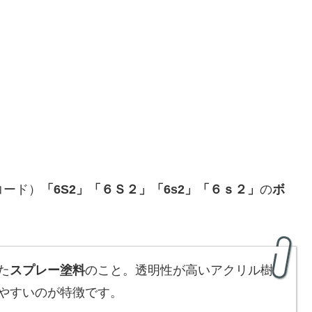
コード）
「
6S2
」
「６Ｓ２」「6s2」「６ｓ２」
の
ボ
た
スプレー塗料
のこと。透明性が高いアクリル樹
やすいのが特徴です。