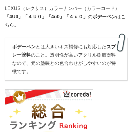
LEXUS（レクサス）カラーナンバー（カラーコード）
「
4U0
」
「４Ｕ０」
「4u0」「４ｕ０」
の
ボデーペン
はこ
ちら。
ボデーペン
とは大きいキズ補修にも対応した
スプ
レー塗料
のこと。透明性が高いアクリル樹脂塗料
なので、元の塗装との色合わせがしやすいのが特
徴です。