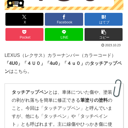
X
Facebook
はてブ
Pocket
LINE
コピー
2023.10.23
LEXUS（レクサス）カラーナンバー（カラーコード）
「
4U0
」
「４Ｕ０」
「4u0」「４ｕ０」
の
タッチアップペ
ン
はこちら。
タッチアップペン
とは、車体についた傷や、塗装
の剥がれ落ちを簡単に修正できる
筆塗りの塗料
の
こと。今回は「タッチアップペン」と呼んでいま
すが、他にも「タッチペン」や「タッチペイン
ト」とも呼ばれます。主に線傷やひっかき傷に使