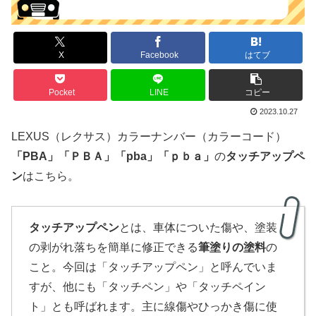
X
Facebook
はてブ
Pocket
LINE
コピー
2023.10.27
LEXUS（レクサス）カラーナンバー（カラーコード）
「
PBA
」
「ＰＢＡ」
「pba」「ｐｂａ」
の
タッチアップペ
ン
はこちら。
タッチアップペン
とは、車体についた傷や、塗装
の剥がれ落ちを簡単に修正できる
筆塗りの塗料
の
こと。今回は「タッチアップペン」と呼んでいま
すが、他にも「タッチペン」や「タッチペイン
ト」とも呼ばれます。主に線傷やひっかき傷に使