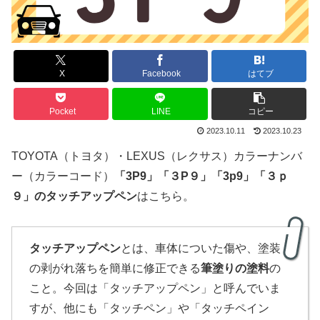
X
Facebook
はてブ
Pocket
LINE
コピー
2023.10.11
2023.10.23
TOYOTA（トヨタ）・LEXUS（レクサス）カラーナンバ
ー（カラーコード）
「3P9」
「３P９」
「3p9」「３ｐ
９」
のタッチアップペン
はこちら。
タッチアップペン
とは、車体についた傷や、塗装
の剥がれ落ちを簡単に修正できる
筆塗りの塗料
の
こと。今回は「タッチアップペン」と呼んでいま
すが、他にも「タッチペン」や「タッチペイン