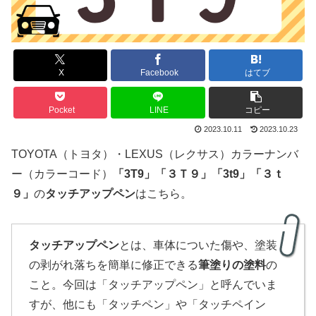
X
Facebook
はてブ
Pocket
LINE
コピー
2023.10.11
2023.10.23
TOYOTA（トヨタ）・LEXUS（レクサス）カラーナンバ
ー（カラーコード）
「3T9」
「
３Ｔ９
」
「3t9」「３ｔ
９」
の
タッチアップペン
はこちら。
タッチアップペン
とは、車体についた傷や、塗装
の剥がれ落ちを簡単に修正できる
筆塗りの塗料
の
こと。今回は「タッチアップペン」と呼んでいま
すが、他にも「タッチペン」や「タッチペイン