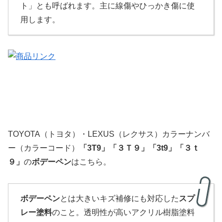
ト」とも呼ばれます。主に線傷やひっかき傷に使
用します。
TOYOTA（トヨタ）・LEXUS（レクサス）カラーナンバ
ー（カラーコード）
「3T9」
「
３Ｔ９
」
「3t9」「３ｔ
９」
の
ボデーペン
はこちら。
ボデーペン
とは大きいキズ補修にも対応した
スプ
レー塗料
のこと。透明性が高いアクリル樹脂塗料