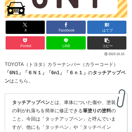
X
Facebook
はてブ
Pocket
LINE
コピー
2023.10.15
TOYOTA（トヨタ）カラーナンバー（カラーコード）
「
6N
1」
「６Ｎ１」「6n1」「６ｎ１」
の
タッチアップペ
ン
はこちら。
タッチアップペン
とは、車体についた傷や、塗装
の剥がれ落ちを簡単に修正できる
筆塗りの塗料
の
こと。今回は「タッチアップペン」と呼んでいま
すが、他にも「タッチペン」や「タッチペイン