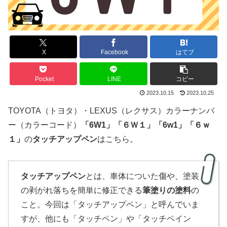
X
Facebook
はてブ
Pocket
LINE
コピー
2023.10.15
2023.10.25
TOYOTA（トヨタ）・LEXUS（レクサス）カラーナンバ
ー（カラーコード）
「
6W1
」
「６Ｗ１」「6w1」「６ｗ
１」
の
タッチアップペン
はこちら。
タッチアップペン
とは、車体についた傷や、塗装
の剥がれ落ちを簡単に修正できる
筆塗りの塗料
の
こと。今回は「タッチアップペン」と呼んでいま
すが、他にも「タッチペン」や「タッチペイン