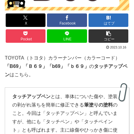
X
Facebook
はてブ
Pocket
LINE
コピー
2023.10.16
TOYOTA（トヨタ）カラーナンバー（カラーコード）
「
B6
9」
「Ｂ６９」
「b69」「ｂ６９」
の
タッチアップペ
ン
はこちら。
タッチアップペン
とは、車体についた傷や、塗装
の剥がれ落ちを簡単に修正できる
筆塗りの塗料
の
こと。今回は「タッチアップペン」と呼んでいま
すが、他にも「タッチペン」や「タッチペイン
ト」とも呼ばれます。主に線傷やひっかき傷に使