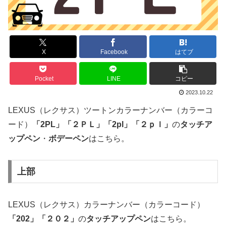
X
Facebook
はてブ
Pocket
LINE
コピー
2023.10.22
LEXUS（レクサス）ツートンカラーナンバー（カラーコ
ード）
「
2PL」
「２ＰＬ」
「2pl」「２ｐｌ」
の
タッチア
ップペン
・
ボデーペン
はこちら。
上部
LEXUS（レクサス）カラーナンバー（カラーコード）
「
202
」
「２０２」
の
タッチアップペン
はこちら。