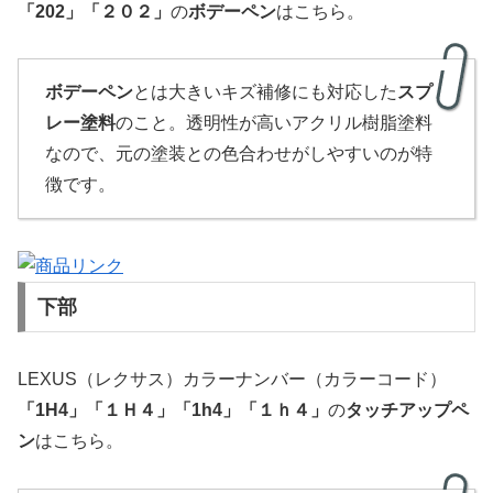
「
202」
「２０２」
の
ボデーペン
はこちら。
ボデーペン
とは大きいキズ補修にも対応した
スプ
レー塗料
のこと。透明性が高いアクリル樹脂塗料
なので、元の塗装との色合わせがしやすいのが特
徴です。
下部
LEXUS（レクサス）カラーナンバー（カラーコード）
「
1H4」
「１Ｈ４」
「1h4」「１ｈ４」
の
タッチアップペ
ン
はこちら。