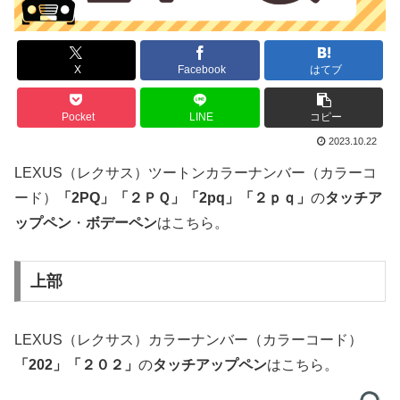
X
Facebook
はてブ
Pocket
LINE
コピー
2023.10.22
LEXUS（レクサス）ツートンカラーナンバー（カラーコ
ード）
「
2PQ」
「２ＰＱ」
「2pq」「２ｐｑ」
の
タッチア
ップペン
・
ボデーペン
はこちら。
上部
LEXUS（レクサス）カラーナンバー（カラーコード）
「
202
」
「２０２」
の
タッチアップペン
はこちら。