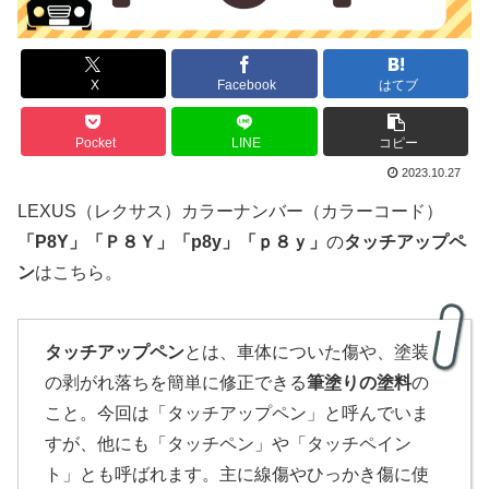
X
Facebook
はてブ
Pocket
LINE
コピー
2023.10.27
LEXUS（レクサス）カラーナンバー（カラーコード）
「
P8Y
」
「Ｐ８Ｙ」
「p8y」「ｐ８ｙ」
の
タッチアップペ
ン
はこちら。
タッチアップペン
とは、車体についた傷や、塗装
の剥がれ落ちを簡単に修正できる
筆塗りの塗料
の
こと。今回は「タッチアップペン」と呼んでいま
すが、他にも「タッチペン」や「タッチペイン
ト」とも呼ばれます。主に線傷やひっかき傷に使