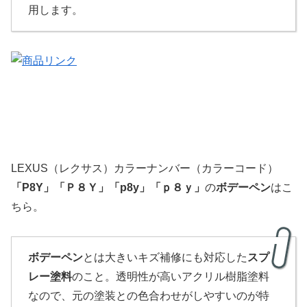
用します。
LEXUS（レクサス）カラーナンバー（カラーコード）
「
P8Y
」
「Ｐ８Ｙ」
「p8y」「ｐ８ｙ」
の
ボデーペン
はこ
ちら。
ボデーペン
とは大きいキズ補修にも対応した
スプ
レー塗料
のこと。透明性が高いアクリル樹脂塗料
なので、元の塗装との色合わせがしやすいのが特