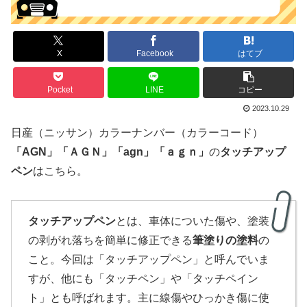
X
Facebook
はてブ
Pocket
LINE
コピー
2023.10.29
日産（ニッサン）カラーナンバー（カラーコード）
「
AGN
」
「ＡＧＮ」
「agn」「ａｇｎ」
の
タッチアップ
ペン
はこちら。
タッチアップペン
とは、車体についた傷や、塗装
の剥がれ落ちを簡単に修正できる
筆塗りの塗料
の
こと。今回は「タッチアップペン」と呼んでいま
すが、他にも「タッチペン」や「タッチペイン
ト」とも呼ばれます。主に線傷やひっかき傷に使