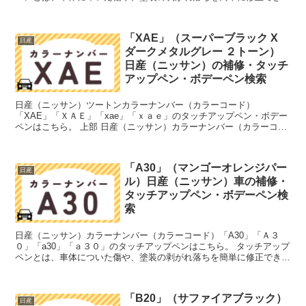
筆塗りの塗料のこと。今回は「タッチアップペン」と呼...
「XAE」（スーパーブラック Χ
日産
ダークメタルグレー ２トーン）
日産（ニッサン）の補修・タッチ
アップペン・ボデーペン検索
日産（ニッサン）ツートンカラーナンバー（カラーコード）
「XAE」「ＸＡＥ」「xae」「ｘａｅ」のタッチアップペン・ボデー
ペンはこちら。 上部 日産（ニッサン）カラーナンバー（カラーコー
ド）「KAD」「ＫＡＤ」「kad」「ｋａｄ」のタッチアッ...
「A30」（マンゴーオレンジパー
日産
ル）日産（ニッサン）車の補修・
タッチアップペン・ボデーペン検
索
日産（ニッサン）カラーナンバー（カラーコード）「A30」「Ａ３
０」「a30」「ａ３０」のタッチアップペンはこちら。 タッチアップ
ペンとは、車体についた傷や、塗装の剥がれ落ちを簡単に修正できる
筆塗りの塗料のこと。今回は「タッチアップペン」と呼...
「B20」（サファイアブラック）
日産