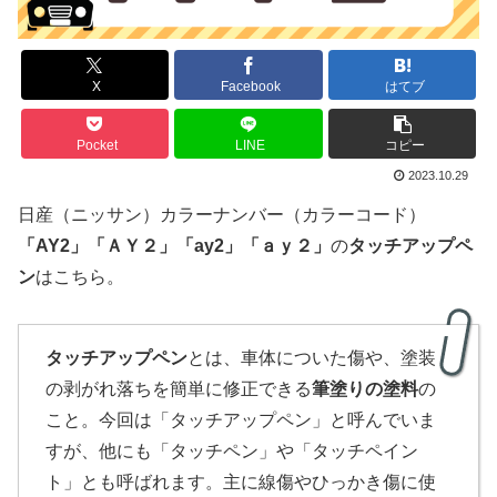
X
Facebook
はてブ
Pocket
LINE
コピー
2023.10.29
日産（ニッサン）カラーナンバー（カラーコード）
「
AY2
」
「Ａ
Ｙ２
」「ay2」「ａｙ２」
の
タッチアップペ
ン
はこちら。
タッチアップペン
とは、車体についた傷や、塗装
の剥がれ落ちを簡単に修正できる
筆塗りの塗料
の
こと。今回は「タッチアップペン」と呼んでいま
すが、他にも「タッチペン」や「タッチペイン
ト」とも呼ばれます。主に線傷やひっかき傷に使