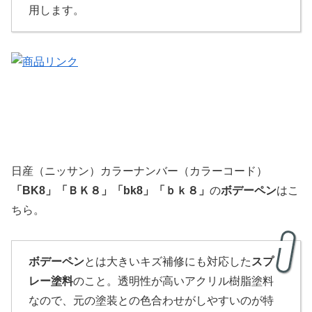
用します。
日産（ニッサン）カラーナンバー（カラーコード）
「
BK8
」
「
ＢＫ８」「bk8」「ｂｋ８」
の
ボデーペン
はこ
ちら。
ボデーペン
とは大きいキズ補修にも対応した
スプ
レー塗料
のこと。透明性が高いアクリル樹脂塗料
なので、元の塗装との色合わせがしやすいのが特