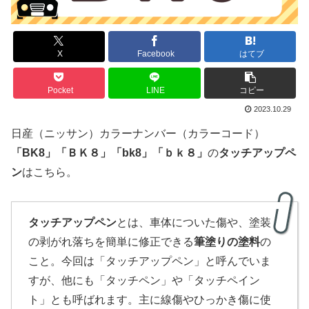
X
Facebook
はてブ
Pocket
LINE
コピー
2023.10.29
日産（ニッサン）カラーナンバー（カラーコード）
「
BK8
」
「
ＢＫ８
」「bk8」「ｂｋ８」
の
タッチアップペ
ン
はこちら。
タッチアップペン
とは、車体についた傷や、塗装
の剥がれ落ちを簡単に修正できる
筆塗りの塗料
の
こと。今回は「タッチアップペン」と呼んでいま
すが、他にも「タッチペン」や「タッチペイン
ト」とも呼ばれます。主に線傷やひっかき傷に使