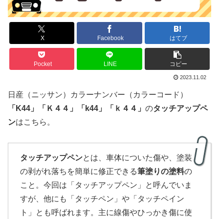
X
Facebook
はてブ
Pocket
LINE
コピー
2023.11.02
日産（ニッサン）カラーナンバー（カラーコード）
「
K
44
」
「
Ｋ４４
」「k44」「ｋ４４」
の
タッチアップペ
ン
はこちら。
タッチアップペン
とは、車体についた傷や、塗装
の剥がれ落ちを簡単に修正できる
筆塗りの塗料
の
こと。今回は「タッチアップペン」と呼んでいま
すが、他にも「タッチペン」や「タッチペイン
ト」とも呼ばれます。主に線傷やひっかき傷に使