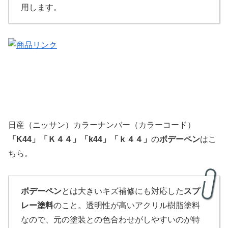
用します。
日産（ニッサン）カラーナンバー（カラーコード）
「
K
44
」
「
Ｋ４４」「k44」「ｋ４４」
の
ボデーペン
はこ
ちら。
ボデーペン
とは大きいキズ補修にも対応した
スプ
レー塗料
のこと。透明性が高いアクリル樹脂塗料
なので、元の塗装との色合わせがしやすいのが特