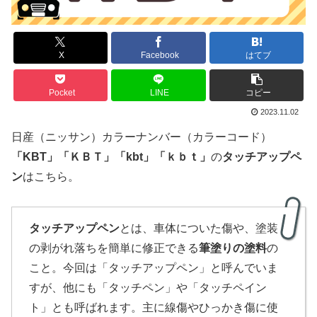
X
Facebook
はてブ
Pocket
LINE
コピー
2023.11.02
日産（ニッサン）カラーナンバー（カラーコード）
「
KBT
」
「
ＫＢＴ」「kbt」「ｋｂｔ」
の
タッチアップペ
ン
はこちら。
タッチアップペン
とは、車体についた傷や、塗装
の剥がれ落ちを簡単に修正できる
筆塗りの塗料
の
こと。今回は「タッチアップペン」と呼んでいま
すが、他にも「タッチペン」や「タッチペイン
ト」とも呼ばれます。主に線傷やひっかき傷に使