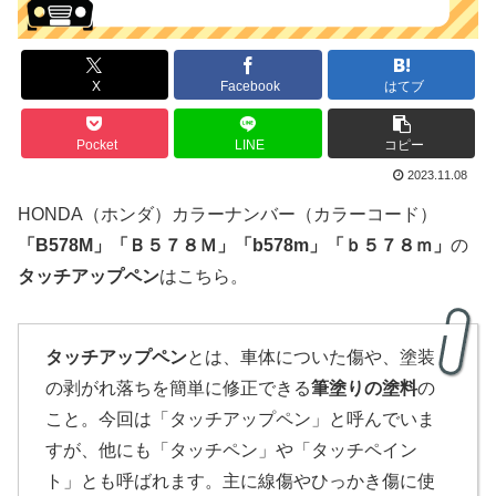
X
Facebook
はてブ
Pocket
LINE
コピー
2023.11.08
HONDA（ホンダ）カラーナンバー（カラーコード）
「
B578M
」
「
Ｂ５７８Ｍ」「b578m」「ｂ５７８ｍ」
の
タッチアップペン
はこちら。
タッチアップペン
とは、車体についた傷や、塗装
の剥がれ落ちを簡単に修正できる
筆塗りの塗料
の
こと。今回は「タッチアップペン」と呼んでいま
すが、他にも「タッチペン」や「タッチペイン
ト」とも呼ばれます。主に線傷やひっかき傷に使