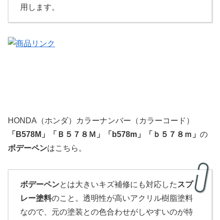
用します。
HONDA（ホンダ）カラーナンバー（カラーコード）
「
B578M
」
「
Ｂ５７８Ｍ」「b578m」「ｂ５７８ｍ」
の
ボデーペン
はこちら。
ボデーペン
とは大きいキズ補修にも対応した
スプ
レー塗料
のこと。透明性が高いアクリル樹脂塗料
なので、元の塗装との色合わせがしやすいのが特