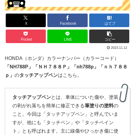
X
Facebook
はてブ
Pocket
LINE
コピー
2023.11.12
HONDA（ホンダ）カラーナンバー（カラーコード）
「
NH788P
」
「
ＮＨ７８８Ｐ」「nh788p」「ｎｈ７８８
ｐ」
の
タッチアップペン
はこちら。
タッチアップペン
とは、車体についた傷や、塗装
の剥がれ落ちを簡単に修正できる
筆塗りの塗料
の
こと。今回は「タッチアップペン」と呼んでいま
すが、他にも「タッチペン」や「タッチペイン
ト」とも呼ばれます。主に線傷やひっかき傷に使