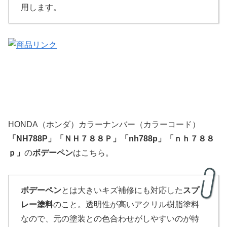
用します。
HONDA（ホンダ）カラーナンバー（カラーコード）
「
NH788P
」
「
ＮＨ７８８Ｐ」「nh788p」「ｎｈ７８８
ｐ」
の
ボデーペン
はこちら。
ボデーペン
とは大きいキズ補修にも対応した
スプ
レー塗料
のこと。透明性が高いアクリル樹脂塗料
なので、元の塗装との色合わせがしやすいのが特