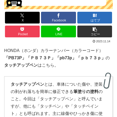
X
Facebook
はてブ
Pocket
LINE
コピー
2023.11.14
HONDA（ホンダ）カラーナンバー（カラーコード）
「
PB7
3P
」
「
ＰＢ７３Ｐ」「pb73p」「ｐｂ７３ｐ」
の
タッチアップペン
はこちら。
タッチアップペン
とは、車体についた傷や、塗装
の剥がれ落ちを簡単に修正できる
筆塗りの塗料
の
こと。今回は「タッチアップペン」と呼んでいま
すが、他にも「タッチペン」や「タッチペイン
ト」とも呼ばれます。主に線傷やひっかき傷に使