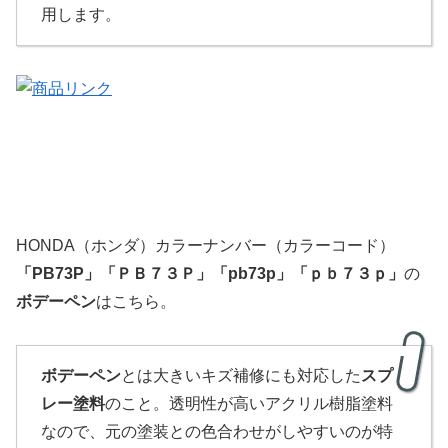
用します。
HONDA（ホンダ）カラーナンバー（カラーコード）
「
PB7
3P
」
「
ＰＢ７３Ｐ」「pb73p」「ｐｂ７３ｐ」
の
ボデーペン
はこちら。
ボデーペン
とは大きいキズ補修にも対応した
スプ
レー塗料
のこと。透明性が高いアクリル樹脂塗料
なので、元の塗装との色合わせがしやすいのが特