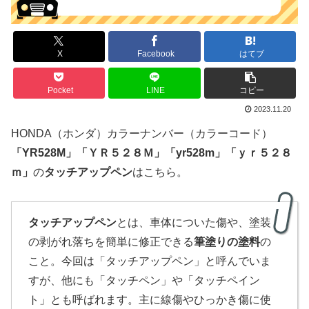
X
Facebook
はてブ
Pocket
LINE
コピー
2023.11.20
HONDA（ホンダ）カラーナンバー（カラーコード）
「
YR528M
」
「ＹＲ５２８Ｍ」
「yr528m」「ｙｒ５２８
ｍ」
の
タッチアップペン
はこちら。
タッチアップペン
とは、車体についた傷や、塗装
の剥がれ落ちを簡単に修正できる
筆塗りの塗料
の
こと。今回は「タッチアップペン」と呼んでいま
すが、他にも「タッチペン」や「タッチペイン
ト」とも呼ばれます。主に線傷やひっかき傷に使