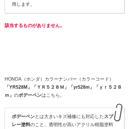
用します。
該当するものがありません。
HONDA（ホンダ）カラーナンバー（カラーコード）
「
YR528M
」
「ＹＲ５２８Ｍ」
「yr528m」「ｙｒ５２８
ｍ」
の
ボデーペン
はこちら。
ボデーペン
とは大きいキズ補修にも対応した
スプ
レー塗料
のこと。透明性が高いアクリル樹脂塗料