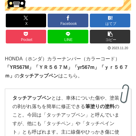
X
Facebook
はてブ
Pocket
LINE
コピー
2023.11.20
HONDA（ホンダ）カラーナンバー（カラーコード）
「
YR567M
」
「
ＹＲ５６７Ｍ」「yr567m」「ｙｒ５６７
ｍ」
の
タッチアップペン
はこちら。
タッチアップペン
とは、車体についた傷や、塗装
の剥がれ落ちを簡単に修正できる
筆塗りの塗料
の
こと。今回は「タッチアップペン」と呼んでいま
すが、他にも「タッチペン」や「タッチペイン
ト」とも呼ばれます。主に線傷やひっかき傷に使