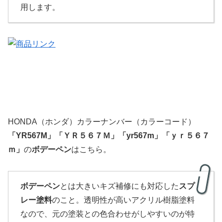
用します。
HONDA（ホンダ）カラーナンバー（カラーコード）
「
YR567M
」
「
ＹＲ５６７Ｍ」「yr567m」「ｙｒ５６７
ｍ」
の
ボデーペン
はこちら。
ボデーペン
とは大きいキズ補修にも対応した
スプ
レー塗料
のこと。透明性が高いアクリル樹脂塗料
なので、元の塗装との色合わせがしやすいのが特