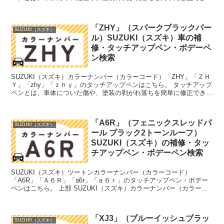
筆塗りの塗料のこと。今回は「タッチアップペン...
「ZHY」（スパークブラックパー
SUZUKI（スズキ）
ル）SUZUKI（スズキ）車の補
修・タッチアップペン・ボデーペ
ン検索
SUZUKI（スズキ）カラーナンバー（カラーコード）「ZHY」「ＺＨ
Ｙ」「zhy」「ｚｈｙ」のタッチアップペンはこちら。 タッチアップ
ペンとは、車体についた傷や、塗装の剥がれ落ちを簡単に修正できる
筆塗りの塗料のこと。今回は「タッチアップペン...
「A6R」（フェニックスレッドパ
SUZUKI（スズキ）
ール ブラック2トーンルーフ）
SUZUKI（スズキ）の補修・タッ
チアップペン・ボデーペン検索
SUZUKI（スズキ）ツートンカラーナンバー（カラーコード）
「A6R」「Ａ６Ｒ」「a6r」「ａ６ｒ」のタッチアップペン・ボデー
ペンはこちら。 上部 SUZUKI（スズキ）カラーナンバー（カラーコ
ード）「ZJ3」「ＺＪ３」「zj3」「ｚｊ３」...
「XJ3」（ブルーイッシュブラッ
SUZUKI（スズキ）