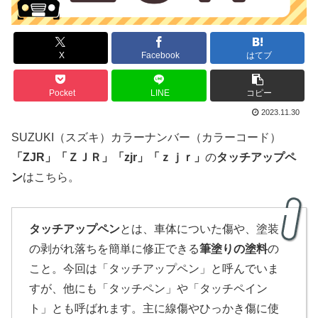
X
Facebook
はてブ
Pocket
LINE
コピー
2023.11.30
SUZUKI（スズキ）カラーナンバー（カラーコード）
「
ZJR
」
「
ＺＪＲ」「zjr」「ｚｊｒ」
の
タッチアップペ
ン
はこちら。
タッチアップペン
とは、車体についた傷や、塗装
の剥がれ落ちを簡単に修正できる
筆塗りの塗料
の
こと。今回は「タッチアップペン」と呼んでいま
すが、他にも「タッチペン」や「タッチペイン
ト」とも呼ばれます。主に線傷やひっかき傷に使