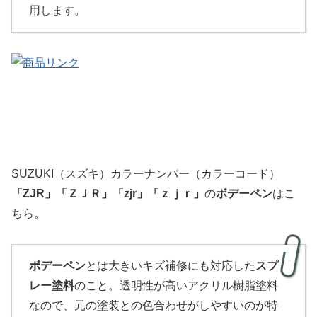
用します。
SUZUKI（スズキ）カラーナンバー（カラーコード）
「
ZJR
」
「
ＺＪＲ」「zjr」「ｚｊｒ」
の
ボデーペン
はこ
ちら。
ボデーペン
とは大きいキズ補修にも対応した
スプ
レー塗料
のこと。透明性が高いアクリル樹脂塗料
なので、元の塗装との色合わせがしやすいのが特