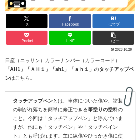
X
Facebook
はてブ
Pocket
LINE
コピー
2023.10.29
日産（ニッサン）カラーナンバー（カラーコード）
「
AH1
」
「ＡＨ１」
「ah1」「ａｈ１」
の
タッチアップペ
ン
はこちら。
タッチアップペン
とは、車体についた傷や、塗装
の剥がれ落ちを簡単に修正できる
筆塗りの塗料
の
こと。今回は「タッチアップペン」と呼んでいま
すが、他にも「タッチペン」や「タッチペイン
ト」とも呼ばれます。主に線傷やひっかき傷に使