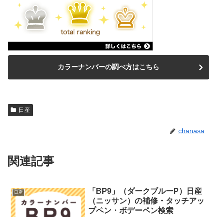
カラーナンバーの調べ方はこちら
日産
chanasa
関連記事
「BP9」（ダークブルーP）日産
日産
（ニッサン）の補修・タッチアッ
プペン・ボデーペン検索