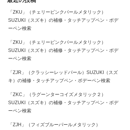
最近の投稿
「ZKU」（チェリーピンクパールメタリック）
SUZUKI（スズキ）の補修・タッチアップペン・ボデ
ーペン検索
「ZKU」（チェリーピンクパールメタリック）
SUZUKI（スズキ）の補修・タッチアップペン・ボデ
ーペン検索
「ZJR」（クラッシーレッドパール）SUZUKI（スズ
キ）の補修・タッチアップペン・ボデーペン検索
「ZKC」（ラグーンターコイズメタリック２）
SUZUKI（スズキ）の補修・タッチアップペン・ボデ
ーペン検索
「ZJH」（フィズブルーパールメタリック）