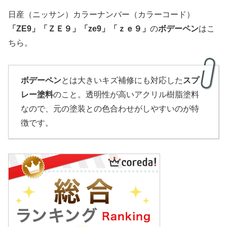
日産（ニッサン）カラーナンバー（カラーコード）
「
ZE9
」
「
ＺＥ９」「ze9」「ｚｅ９」
の
ボデーペン
はこ
ちら。
ボデーペン
とは大きいキズ補修にも対応した
スプ
レー塗料
のこと。透明性が高いアクリル樹脂塗料
なので、元の塗装との色合わせがしやすいのが特
徴です。