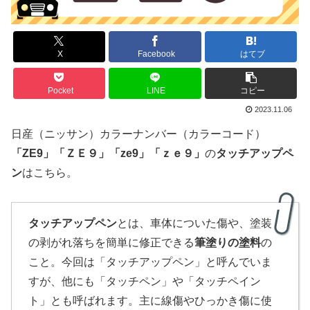
X
Facebook
はてブ
Pocket
LINE
コピー
2023.11.06
日産（ニッサン）カラーナンバー（カラーコード）
「
ZE9
」
「
ＺＥ９」「ze9」「ｚｅ９」
の
タッチアップペ
ン
はこちら。
タッチアップペン
とは、車体についた傷や、塗装
の剥がれ落ちを簡単に修正できる
筆塗りの塗料
の
こと。今回は「タッチアップペン」と呼んでいま
すが、他にも「タッチペン」や「タッチペイン
ト」とも呼ばれます。主に線傷やひっかき傷に使